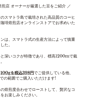
焙煎店 オーナーが厳選した豆をご紹介 ／
アのスマトラ島で栽培された高品質のコーヒ
住珈琲焙煎店オンラインストアでお求めいた
リンは、スマトラ式の生産方法によって慎重
ました。
と深いコクが特徴であり、標高1200mで栽
た。
、
100gを税込398円
でご提供している他、
kgまでの範囲でご購入いただけます!
みの焙煎度合わせでローストして、贅沢なコ
ムをお楽しみください。