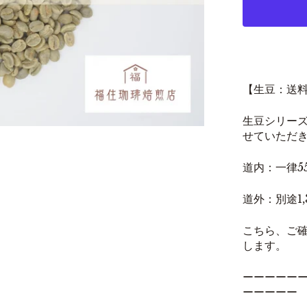
【生豆：送
生豆シリー
せていただ
道内：一律5
道外：別途1
こちら、ご
します。
ーーーーー
ーーーーー