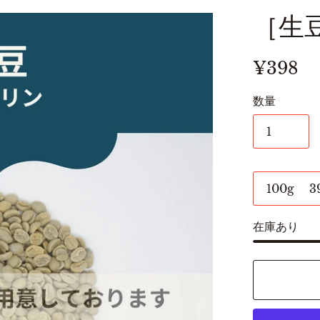
［生
¥398
数量
在庫あり