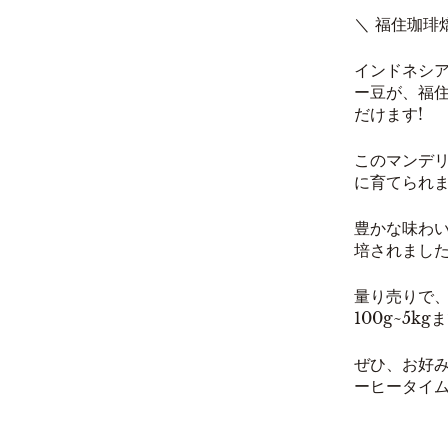
＼ 福住珈琲
インドネシ
ー豆が、福
だけます!
このマンデ
に育てられ
豊かな味わい
培されまし
量り売りで
100g~5
ぜひ、お好
ーヒータイ