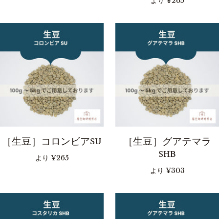
より
¥265
［生豆］コロンビアSU
［生豆］グアテマラ
SHB
より
¥265
より
¥303