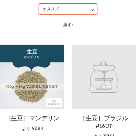
漉す:
［生豆］マンデリン
［生豆］ブラジル
#16UP
より
¥398