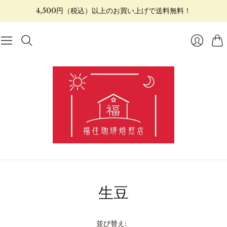
4,500円（税込）以上のお買い上げで送料無料！
カ
ロ
ー
グ
ト
イ
ン
生豆
並び替え: